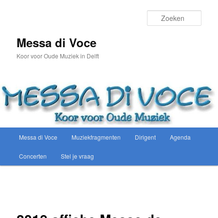
Spring
naar
Zoek
de
primaire
Messa di Voce
inhoud
Koor voor Oude Muziek in Delft
Hoofdmenu
Messa di Voce
Muziekfragmenten
Dirigent
Agenda
Concerten
Stel je vraag
Afbeeldingsnavigatie