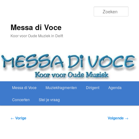
Spring
naar
Zoek
de
primaire
Messa di Voce
inhoud
Koor voor Oude Muziek in Delft
Hoofdmenu
Messa di Voce
Muziekfragmenten
Dirigent
Agenda
Concerten
Stel je vraag
Bericht
←
Vorige
Volgende
→
navigatie