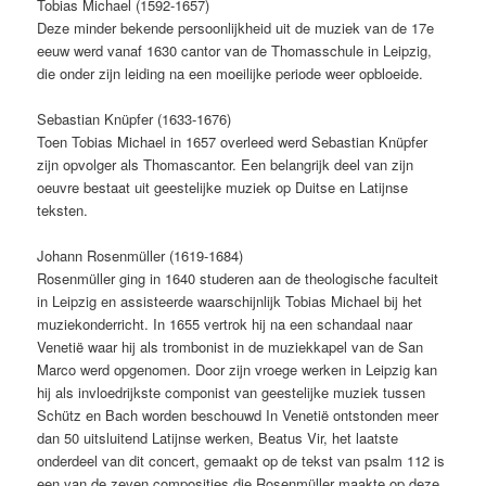
Tobias Michael (1592-1657)
Deze minder bekende persoonlijkheid uit de muziek van de 17e
eeuw werd vanaf 1630 cantor van de Thomasschule in Leipzig,
die onder zijn leiding na een moeilijke periode weer opbloeide.
Sebastian Knüpfer (1633-1676)
Toen Tobias Michael in 1657 overleed werd Sebastian Knüpfer
zijn opvolger als Thomascantor. Een belangrijk deel van zijn
oeuvre bestaat uit geestelijke muziek op Duitse en Latijnse
teksten.
Johann Rosenmüller (1619-1684)
Rosenmüller ging in 1640 studeren aan de theologische faculteit
in Leipzig en assisteerde waarschijnlijk Tobias Michael bij het
muziekonderricht. In 1655 vertrok hij na een schandaal naar
Venetië waar hij als trombonist in de muziekkapel van de San
Marco werd opgenomen. Door zijn vroege werken in Leipzig kan
hij als invloedrijkste componist van geestelijke muziek tussen
Schütz en Bach worden beschouwd In Venetië ontstonden meer
dan 50 uitsluitend Latijnse werken, Beatus Vir, het laatste
onderdeel van dit concert, gemaakt op de tekst van psalm 112 is
een van de zeven composities die Rosenmüller maakte op deze