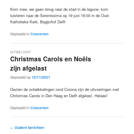
Kom mee, we gaan terug naar de stad in de lagune, kom
luisteren naar de Serenissima op 19 juni 16:00 in de Oud-
Katholieke Kerk, Bagijnhof Delft
Geplaatst in
Concerten
UITGELICHT
Christmas Carols en Noëls
zijn afgelast
Geplaatst op
12/11/2021
Gezien de ontwikkelingen rond Corona zijn de uitvoeringen met
Christmas Carols in Den Haag en Delft afgelast. Helaas!
Geplaatst in
Concerten
Bericht
←
Oudere berichten
navigatie