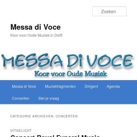
Spring
Spring
naar
naar
Zoek
de
de
primaire
secundaire
Messa di Voce
inhoud
inhoud
Koor voor Oude Muziek in Delft
Hoofdmenu
Messa di Voce
Muziekfragmenten
Dirigent
Agenda
Concerten
Stel je vraag
CATEGORIE ARCHIEVEN:
CONCERTEN
UITGELICHT