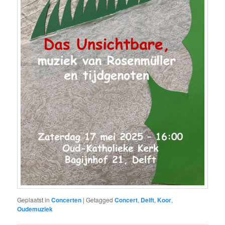
Geplaatst in
Concerten
|
Getagged
Concert
,
Delft
,
Koor
,
Oudemuziek